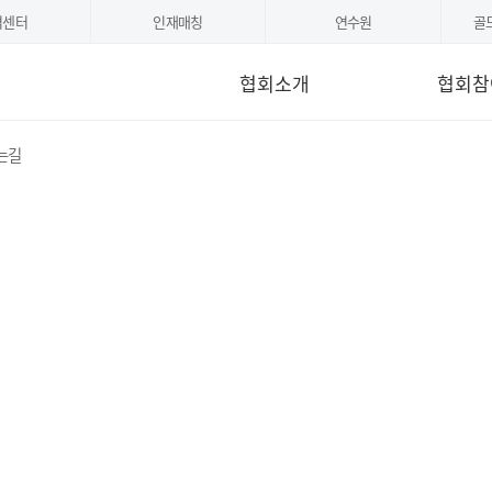
격센터
인재매칭
연수원
골
협회소개
협회참
는길