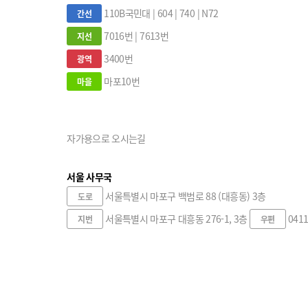
110B국민대 | 604 | 740 | N72
간선
7016번 | 7613번
지선
3400번
광역
마포10번
마을
자가용으로 오시는길
서울 사무국
서울특별시 마포구 백범로 88 (대흥동) 3층
도로
서울특별시 마포구 대흥동 276-1, 3층
0411
지번
우편