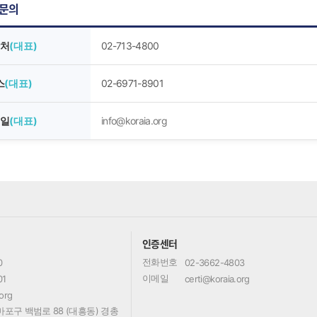
)문의
처
(대표)
02-713-4800
스
(대표)
02-6971-8901
일
(대표)
info@koraia.org
인증센터
전화번호
0
02-3662-4803
이메일
01
certi@koraia.org
org
포구 백범로 88 (대흥동) 경총