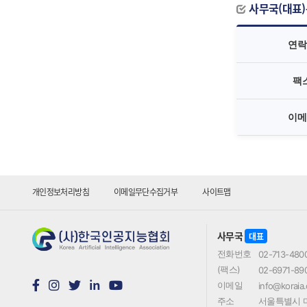
사무국(대표
연락
팩
이메
개인정보처리방침
이메일무단수집거부
사이트맵
사무국
대표
전화번호
02-713-480
(팩스)
02-6971-89
in
이메일
info@koraia.
주소
서울특별시 마