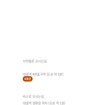
지하철로 오시는길
대흥역 4번출구역 (도보 약 1분)
6호선
버스로 오시는길
대흥역 정류장 하차 (도보 약 1분)