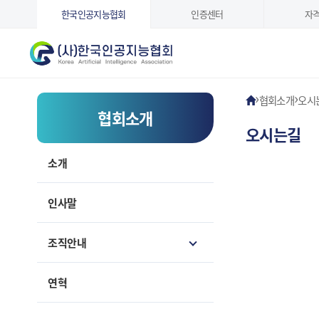
한국인공지능협회
인증센터
자
›
›
협회소개
오시
협회소개
오시는길
소개
인사말
조직안내
연혁